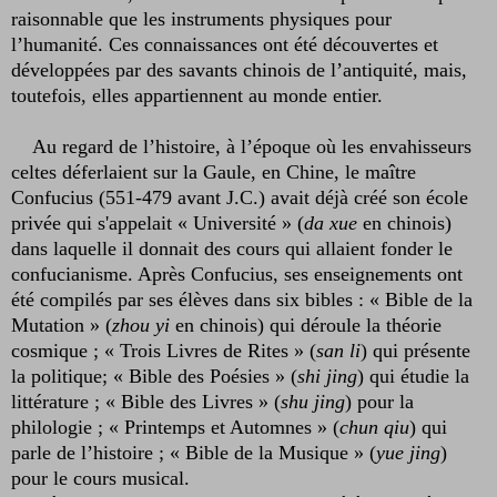
raisonnable que les instruments physiques pour
l’humanité. Ces connaissances ont été découvertes et
développées par des savants chinois de l’antiquité, mais,
toutefois, elles appartiennent au monde entier.
Au regard de l’histoire, à l’époque où les envahisseurs
celtes déferlaient sur la Gaule, en Chine, le maître
Confucius (551-479 avant J.C.) avait déjà créé son école
privée qui s'appelait « Université » (
da xue
en chinois)
dans laquelle il donnait des cours qui allaient fonder le
confucianisme. Après Confucius, ses enseignements ont
été compilés par ses élèves dans six bibles : « Bible de la
Mutation » (
zhou yi
en chinois) qui déroule la théorie
cosmique ; « Trois Livres de Rites » (
san li
) qui présente
la politique; « Bible des Poésies » (
shi jing
) qui étudie la
littérature ; « Bible des Livres » (
shu jing
) pour la
philologie ; « Printemps et Automnes » (
chun qiu
) qui
parle de l’histoire ; « Bible de la Musique » (
yue jing
)
pour le cours musical.