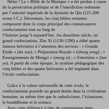
Hélas ! La « Bible de la Musique » a été perdue à cause
de la persécution politique et de l’interdiction ordonnée
par l’autorité impériale de la dynastie de Qin (221-206
avant J.C.). Désormais, les cinq bibles restantes
composent donc le corps principal des connaissances
confucianistes tout au long de
l’histoire jusqu’à aujourd’hui. Au douzième siècle, un
grand confucianiste, Zhu Xi (1130-1200) a édité quatre
fameux bréviaires à l’attention des novices : « Grande
Etude » (
da xue
); « Préparation Royale » (
zhong yong
) ; «
Enseignements de Mengzi » (
meng zi
) ; « Entretiens » (
lun
yu
). A partir de cette époque, le système pédagogique des
cinq bibles et des quatre bréviaires a été implanté dans
l’école confucianiste.
Grâce à la valeur universelle de cette école, le
confucianisme possède un grand destin dans la civilisation
humaine, au même titre que le catholicisme, l’islamisme,
le bouddhisme et la science.
Avec cette référence à titre de comparaison dans