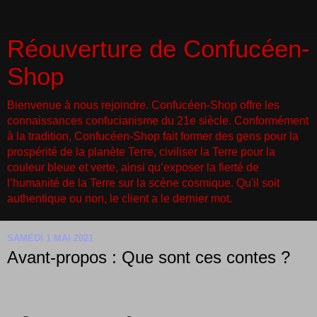
Réouverture de Confucéen-
Shop
Bienvenue à nous rejoindre. Confucéen-Shop offre les
connaissances confucianisme du 21e siècle. Conformément
à la tradition, Confucéen-Shop fait former des gens pour la
prospérité de la planète Terre, civiliser la Terre pour la
couleur bleue et verte, ainsi qu’exposer la fierté de
l’humanité de la Terre sur la scène cosmique. Qu'il soit
authentique ou non, le client a le dernier mot.
SAMEDI 1 MAI 2021
Avant-propos : Que sont ces contes ?