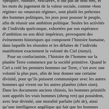
«peuple», «noble», «esclave», n’ont pas de sens réel, et
les mots du jugement de la valeur sociale, comme «bon
régime» ou «mauvais régime», sont plutôt les prétextes
des hommes politiques, les jeux pour pousser le peuple,
afin de réussir une ambition politique. Seules les activités
de l’individu quelconque, exhortées par son espérance
d’ambition ou son désir impérieux, provoquent des
événements historiques qui composent l’histoire humaine,
dans laquelle les réussites et les défaites de l’individu
manifestent exactement la volonté du Ciel (
tianyi
).
Pour un confucianiste, l’histoire de l’homme sur la
planète Terre commence par la société primitive. Quand le
Ciel a créé les premiers hommes sur Terre, c’est avec une
volonté la plus pure, afin de leur donner une certaine
divinité, pour qu’ils puissent communiquer avec les autres
hommes qui vivent sur les autres planètes (
shen xian
).
Dans les documents anciens chinois, les hommes primitifs
sont appelés les vrais hommes (
zheng ren
) qui possèdent,
avec leur divinité, une moralité parfaite (
zhi de
), ainsi
qu’une intelligence angélique qui fait que les hommes