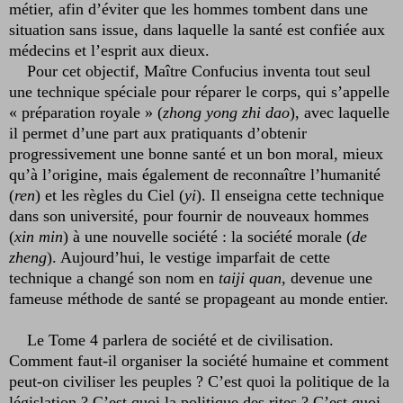
métier, afin d’éviter que les hommes tombent dans une
situation sans issue, dans laquelle la santé est confiée aux
médecins et l’esprit aux dieux.
Pour cet objectif, Maître Confucius inventa tout seul
une technique spéciale pour réparer le corps, qui s’appelle
« préparation royale » (
zhong yong zhi dao
), avec laquelle
il permet d’une part aux pratiquants d’obtenir
progressivement une bonne santé et un bon moral, mieux
qu’à l’origine, mais également de reconnaître l’humanité
(
ren
) et les règles du Ciel (
yi
). Il enseigna cette technique
dans son université, pour fournir de nouveaux hommes
(
xin min
) à une nouvelle société : la société morale (
de
zheng
). Aujourd’hui, le vestige imparfait de cette
technique a changé son nom en
taiji quan
, devenue une
fameuse méthode de santé se propageant au monde entier.
Le Tome 4 parlera de société et de civilisation.
Comment faut-il organiser la société humaine et comment
peut-on civiliser les peuples ? C’est quoi la politique de la
législation ? C’est quoi la politique des rites ? C’est quoi